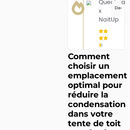
Quechua
Decath
x
NaïtUp
Comment
choisir un
emplacement
optimal pour
réduire la
condensation
dans votre
tente de toit