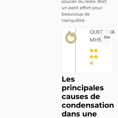
soucier du reste. Bref,
un petit effort pour
beaucoup de
tranquillité.
QUECHUA
Decath
MH500
Les
principales
causes de
condensation
dans une