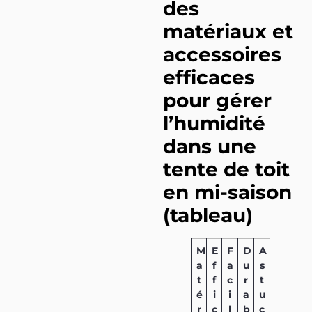
des
matériaux et
accessoires
efficaces
pour gérer
l’humidité
dans une
tente de toit
en mi-saison
(tableau)
M
E
F
D
A
a
f
a
u
s
t
f
c
r
t
é
i
i
a
u
r
c
l
b
c