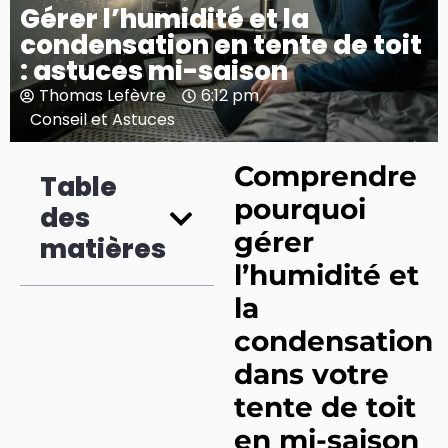
Gérer l’humidité et la
condensation en tente de toit
: astuces mi-saison
Thomas Lefèvre
6:12 pm
Conseil et Astuces
Comprendre
Table
pourquoi
des
gérer
matières
l’humidité et
la
condensation
dans votre
tente de toit
en mi-saison